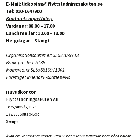
E-Mail: lidkoping@flyttstadningsakuten.se
Tel: 010-1647900
Kontorets öppettider;
Vardagar: 08.00 – 17.00
Lunch mellan: 12.00 – 13.00
Helgdagar – Stängt
Organisationsnummer: 556810-9713
Bankgiro: 651-5738
Momsreg.nr SE556810971301
Företaget innehar F-skattebevis
Huvudkontor
Flyttstädningsakuten AB
Telegramvägen 23
132 35, Saltsjö-Boo
Sverige
Även om kontoret är stängt, utför vi naturligtvis flyttstädningar både helger