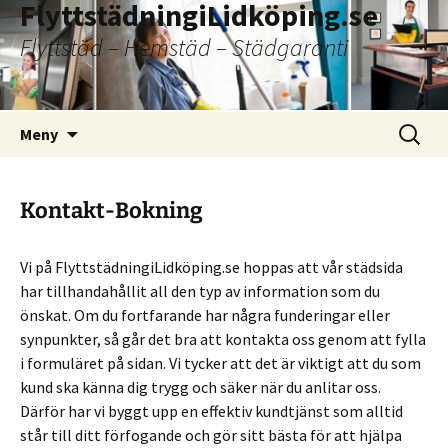
FlyttstädningiLidköping.se
Flyttstäd – Hemstäd – Städgaranti
Hoppa
Sök
Meny
till
efter:
innehåll
Kontakt-Bokning
Vi på FlyttstädningiLidköping.se hoppas att vår städsida
har tillhandahållit all den typ av information som du
önskat. Om du fortfarande har några funderingar eller
synpunkter, så går det bra att kontakta oss genom att fylla
i formuläret på sidan. Vi tycker att det är viktigt att du som
kund ska känna dig trygg och säker när du anlitar oss.
Därför har vi byggt upp en effektiv kundtjänst som alltid
står till ditt förfogande och gör sitt bästa för att hjälpa